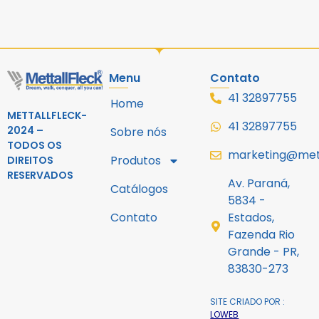
Menu
Contato
41 32897755
Home
METTALLFLECK-
41 32897755
2024 –
Sobre nós
TODOS OS
marketing@mett
Produtos
DIREITOS
RESERVADOS
Av. Paraná,
Catálogos
5834 -
Contato
Estados,
Fazenda Rio
Grande - PR,
83830-273
SITE CRIADO POR :
LOWEB