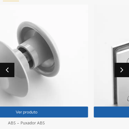
Ver produto
Dobradiça GV48 V/V 180°