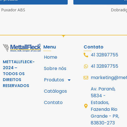
Dobradiça GV48 V/V 180°
Menu
Contato
41 32897755
Home
METTALLFLECK-
41 32897755
2024 –
Sobre nós
TODOS OS
marketing@mett
Produtos
DIREITOS
RESERVADOS
Av. Paraná,
Catálogos
5834 -
Contato
Estados,
Fazenda Rio
Grande - PR,
83830-273