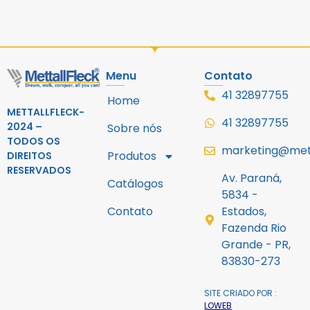
Menu
Contato
41 32897755
Home
METTALLFLECK-
41 32897755
2024 –
Sobre nós
TODOS OS
marketing@mett
Produtos
DIREITOS
RESERVADOS
Av. Paraná,
Catálogos
5834 -
Contato
Estados,
Fazenda Rio
Grande - PR,
83830-273
SITE CRIADO POR :
LOWEB