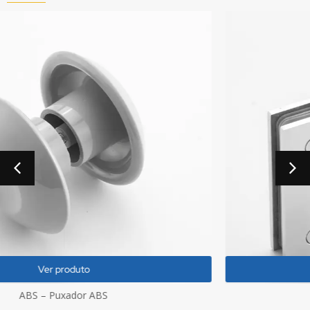
Ver produto
Dobradiça GV48 V/V 180°