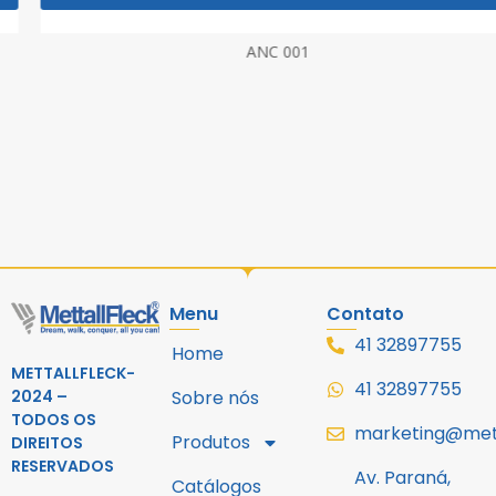
ANC 001
Menu
Contato
41 32897755
Home
METTALLFLECK-
41 32897755
2024 –
Sobre nós
TODOS OS
marketing@mett
Produtos
DIREITOS
RESERVADOS
Av. Paraná,
Catálogos