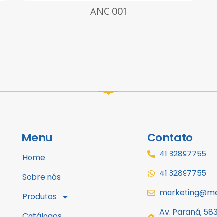
ANC 216
01
Menu
Contato
41 32897755
Home
41 32897755
Sobre nós
marketing@met
Produtos
Av. Paraná, 58
Catálogos