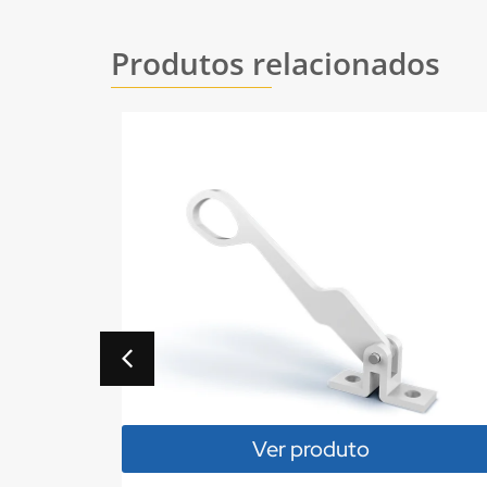
Produtos relacionados
er produto
Ver pro