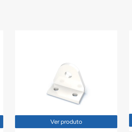
Ver produto
duto