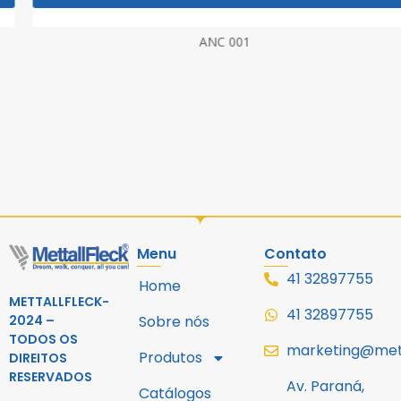
ANC 001
Menu
Contato
41 32897755
Home
METTALLFLECK-
41 32897755
2024 –
Sobre nós
TODOS OS
marketing@mett
Produtos
DIREITOS
RESERVADOS
Av. Paraná,
Catálogos