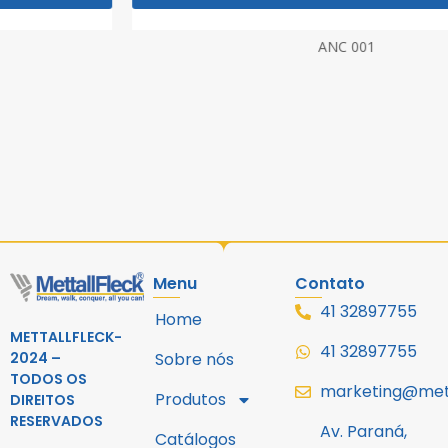
ANC 001
Menu
Contato
41 32897755
Home
METTALLFLECK-
41 32897755
2024 –
Sobre nós
TODOS OS
marketing@mett
Produtos
DIREITOS
RESERVADOS
Av. Paraná,
Catálogos