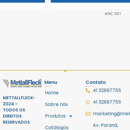
ANC 001
Menu
Contato
41 32897755
Home
METTALLFLECK-
41 32897755
2024 –
Sobre nós
TODOS OS
marketing@mett
Produtos
DIREITOS
RESERVADOS
Av. Paraná,
Catálogos