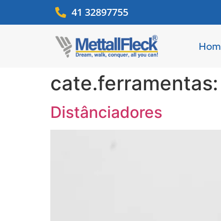
41 32897755
Hom
cate.ferramentas
Distânciadores